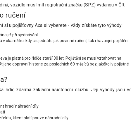
ediná, vozidlo musí mít registrační značku (SPZ) vydanou v ČR.
o ručení
ní si u pojišťovny Axa si vyberete - vždy získáte tyto výhody:
na již při sjednávání
v okamžiku, kdy si sjednáte jak povinné ručení, tak i havarijní pojištění
va je platná pro řidiče starší 30 let. Pojištění se musí vztahovat na
 jeho dopravní historie za posledních 60 měsíců bez jakékoliv pojistné
ba?
á řidič zdarma základní asistenční službu. Její výhody jsou v
nt hradí náhradní díly
atí
ktu, klient platí pouze náhradní díly