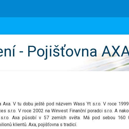
ení - Pojišťovna AX
a Axa. V tu dobu ještě pod názvem Wass Yt s.r.o. V roce 199
es s.r.o. V roce 2002 na Winvest Finanční poradci s.r.o. A nak
 s.r.o. Axa působí v 57 zemích světa. Má pod sebou 160 
ionů klientů. Axa, pojišťovna s tradicí.