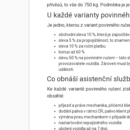
přívěsů, to vše do 750 kg. Podmínka je j
U každé varianty povinnéh
Je jedno, kterou z variant povinného ruče
obchodní sleva 10 %, která je započítává
sleva 5 % za propojištěnost, to znamená 
sleva 10 % za roční platbu
bonus až 60 %
slevu 50 % na povinném ručení – tato sle
provozovatele vozidla. Zároveň musí být
události.
Co obnáší asistenční služ
Ke každé variantě povinného ručení získ
obsáhlé:
příjezd a práce mechanika, přičemž klie
dodání paliva v rámci ČR, palivo klient pl
výměna pneu mechanikem v případě defe
nastartování nepojízdného vozidla
uložení vozidla až na 7 dnů