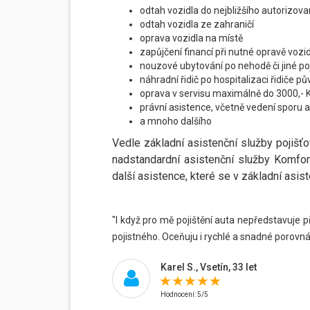
odtah vozidla do nejbližšího autorizo
odtah vozidla ze zahraničí
oprava vozidla na místě
zapůjčení financí při nutné opravě vozi
nouzové ubytování po nehodě či jiné poj
náhradní řidič po hospitalizaci řidiče p
oprava v servisu maximálně do 3000,- 
právní asistence, včetně vedení sporu 
a mnoho dalšího
Vedle základní asistenční služby pojišťo
nadstandardní asistenční služby Komfort 
další asistence, které se v základní asis
"I když pro mě pojištění auta nepředstavuje p
pojistného. Oceňuju i rychlé a snadné porovnán
Karel S., Vsetín, 33 let
Hodnocení: 5/5