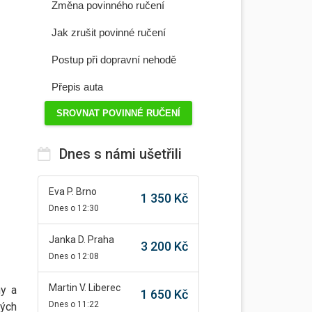
Změna povinného ručení
Jak zrušit povinné ručení
Postup při dopravní nehodě
Přepis auta
SROVNAT POVINNÉ RUČENÍ
Dnes s námi ušetřili
Eva P. Brno
1 350 Kč
Dnes o 12:30
Janka D. Praha
3 200 Kč
Dnes o 12:08
Martin V. Liberec
ny a
1 650 Kč
Dnes o 11:22
ných