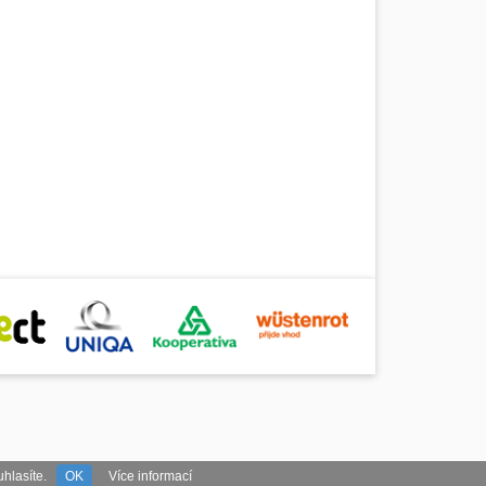
hlasíte.
OK
Více informací