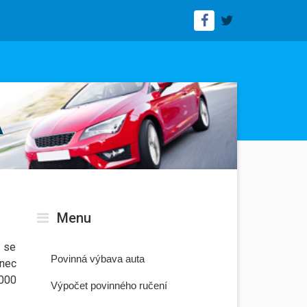
A
Menu
9 se
Povinná výbava auta
onec
000
Výpočet povinného ručení