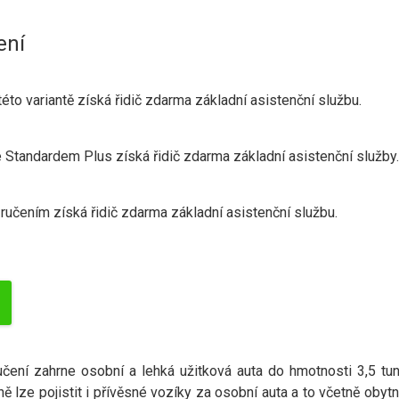
ení
této variantě získá řidič zdarma základní asistenční službu.
Se Standardem Plus získá řidič zdarma základní asistenční služby.
 ručením získá řidič zdarma základní asistenční službu.
čení zahrne osobní a lehká užitková auta do hmotnosti 3,5 tu
lze pojistit i přívěsné vozíky za osobní auta a to včetně obyt