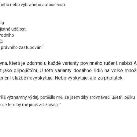
vaného nebo vybraného autoservisu
dla
istné události
ůvodního
Kč
a právního zastupování
vna, která je zdarma u každé varianty povinného ručení, nabízí A
jako připojištění. U této varianty dosáhne řidič na velké množ
tenční službě nevyskytuje. Nebo vyskytuje, ale za příplatek.
říliš významný výdaj, potěšilo mě, že jsem díky srovnávači ušetřil půlku
í, které by mě jinak zdržovalo. "