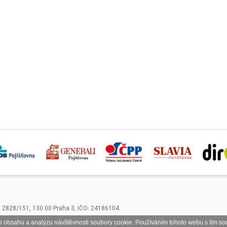
á 2828/151, 130 00 Praha 3, IČO: 24186104.
i obsahu a analýzu návštěvnosti soubory cookie. Používáním tohoto webu s tím sou