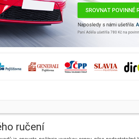
SROVNAT POVINNÉ 
Naposledy s námi ušetřil
a
:
A
Paní
Adéla
ušetřil
a
780 Kč
na povinn
ho ručení