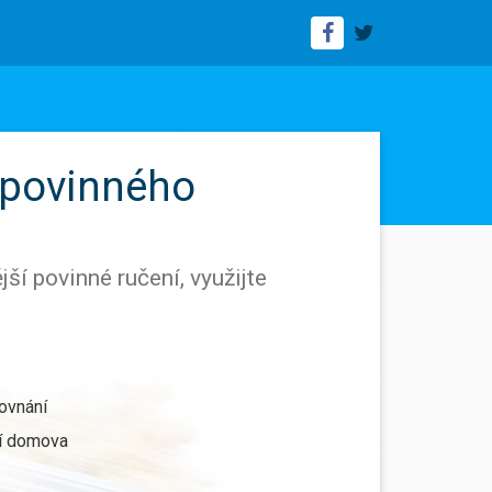
 povinného
ší povinné ručení, využijte
ovnání
lí domova