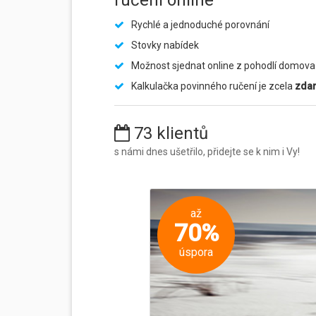
ručení online
Rychlé a jednoduché porovnání
Stovky nabídek
Možnost sjednat online z pohodlí domova
Kalkulačka povinného ručení je zcela
zda
73 klientů
s námi dnes ušetřilo, přidejte se k nim i Vy!
až
70%
úspora