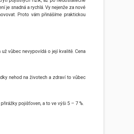
ytí pojistných rizik, až po nedostatečné
ení je snadná a rychlá. Vy nejenže za nové
hovovat. Proto vám přinášíme praktickou
 už vůbec nevypovídá o její kvalitě. Cena
edky nehod na životech a zdraví to vůbec
přirážky pojišťoven, a to ve výši 5 – 7 %.