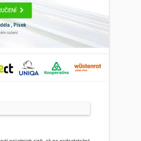
RUČENÍ
déla
,
Písek
ém ručení.