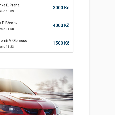
nka D. Praha
3000 Kč
s o 13:09
k P. Břeclav
4000 Kč
s o 11:58
romír V. Olomouc
1500 Kč
s o 11:23