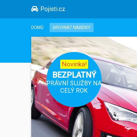
Pojisti.cz
DOMŮ
SROVNAT NABÍDKY
Novinka!
BEZPLATNÝ
PRÁVNÍ SLUŽBY NA
CELÝ ROK