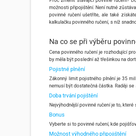
Proč změnit stávající povinné ručení? D
možnosti připojištění. Není nutné zůstáva
povinné ručení ušetříte, ale také získ
kalkulačku povinného ručení, s níž snadno
Na co se při výběru povinn
Cena povinného ručení je rozhodující pro
by měla být poslední až třešinkou na dortu,
Pojistné plnění
Zákonný limit pojistného plnění je 35 m
nemusí být dostatečná částka. Raději se 
Doba trvání pojištění
Nejvýhodnější povinné ručení je to, které 
Bonus
Vyberte si to povinné ručení, kde pojišťo
Možnost výhodného připojištění