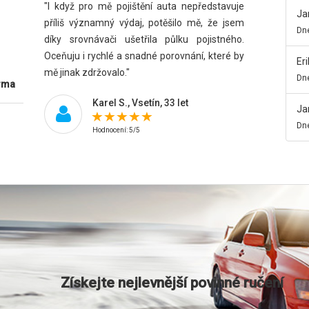
"I když pro mě pojištění auta nepředstavuje
Ja
příliš významný výdaj, potěšilo mě, že jsem
Dne
díky srovnávači ušetřila půlku pojistného.
Oceňuju i rychlé a snadné porovnání, které by
Eri
mě jinak zdržovalo."
Dne
rma
Karel S., Vsetín, 33 let
Ja
Dne
Hodnocení: 5/5
Získejte nejlevnější povinné ručení