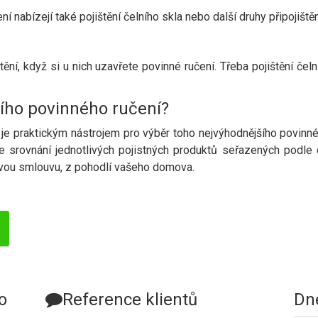
í nabízejí také pojištění čelního skla nebo další druhy připojiště
tění, když si u nich uzavřete povinné ručení. Třeba pojištění čeln
ího povinného ručení?
je praktickým nástrojem pro výběr toho nejvýhodnějšího povinnéh
že srovnání jednotlivých pojistných produktů seřazených podle 
novou smlouvu, z pohodlí vašeho domova.
o
Reference klientů
Dne