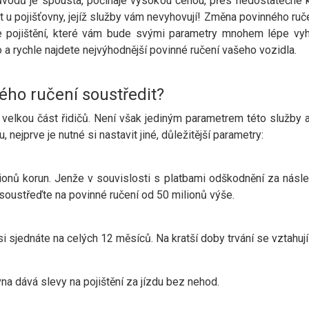
ůvodů je spousta, počínaje vysokou cenou, přes nedostatečné kr
t u pojišťovny, jejíž služby vám nevyhovují! Změna povinného ruč
áte pojištění, které vám bude svými parametry mnohem lépe vy
 a rychle najdete nejvýhodnější povinné ručení vašeho vozidla.
ého ručení soustředit?
 velkou část řidičů. Není však jediným parametrem této služby a
 nejprve je nutné si nastavit jiné, důležitější parametry:
ilionů korun. Jenže v souvislosti s platbami odškodnění za násl
soustřeďte na povinné ručení od 50 milionů výše.
si sjednáte na celých 12 měsíců. Na kratší doby trvání se vztahují 
vna dává slevy na pojištění za jízdu bez nehod.