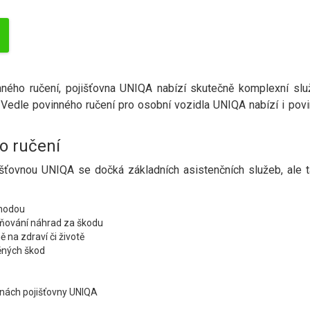
nného ručení, pojišťovna UNIQA nabízí skutečně komplexní slu
. Vedle povinného ručení pro osobní vozidla UNIQA nabízí i pov
o ručení
išťovnou UNIQA se dočká základních asistenčních služeb, ale 
ehodou
atňování náhrad za škodu
na zdraví či životě
něných škod
vnách pojišťovny UNIQA