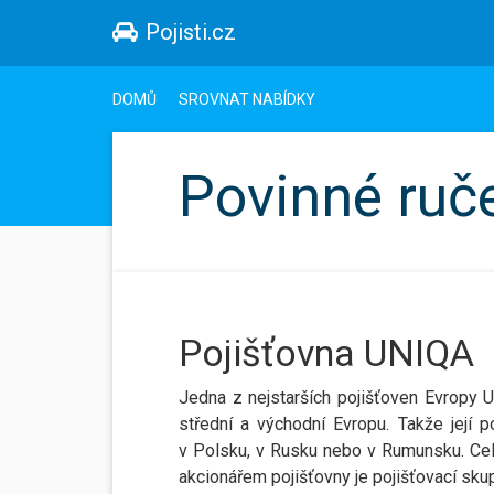
Pojisti.cz
DOMŮ
SROVNAT NABÍDKY
Povinné ruč
Pojišťovna UNIQA
Jedna z nejstarších pojišťoven Evropy U
střední a východní Evropu. Takže její 
v Polsku, v Rusku nebo v Rumunsku. Ce
akcionářem pojišťovny je pojišťovací sk