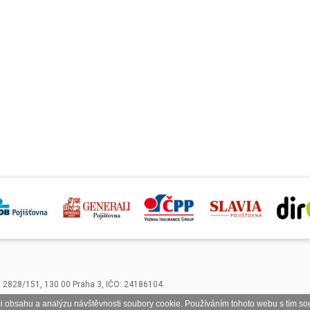
á 2828/151, 130 00 Praha 3, IČO: 24186104.
i obsahu a analýzu návštěvnosti soubory cookie. Používáním tohoto webu s tím sou