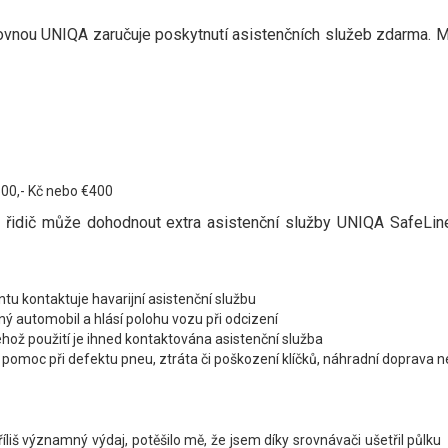
ťovnou UNIQA zaručuje poskytnutí asistenčních služeb zdarma. 
00,- Kč nebo €400
i řidič může dohodnout extra asistenční služby UNIQA SafeLin
ntu kontaktuje havarijní asistenční službu
ný automobil a hlásí polohu vozu při odcizení
jehož použití je ihned kontaktována asistenční služba
 pomoc při defektu pneu, ztráta či poškození klíčků, náhradní doprava 
říliš významný výdaj, potěšilo mě, že jsem díky srovnávači ušetřil půlku