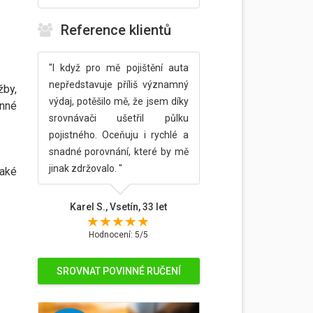
Reference klientů
"I když pro mě pojištění auta
nepředstavuje příliš významný
žby,
výdaj, potěšilo mě, že jsem díky
inné
srovnávači ušetřil půlku
pojistného. Oceňuju i rychlé a
snadné porovnání, které by mě
jinak zdržovalo. "
také
Karel S., Vsetín, 33 let
Hodnocení: 5/5
SROVNAT POVINNÉ RUČENÍ