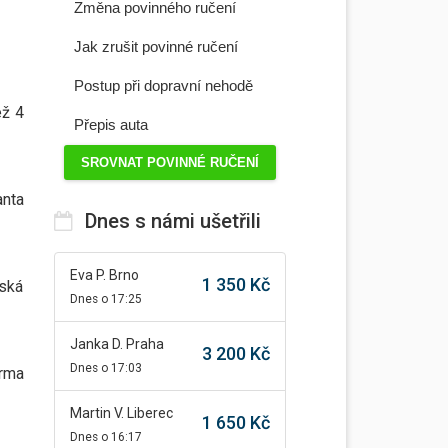
Změna povinného ručení
Jak zrušit povinné ručení
Postup při dopravní nehodě
ež 4
Přepis auta
SROVNAT POVINNÉ RUČENÍ
anta
Dnes s námi ušetřili
Eva P. Brno
1 350 Kč
íská
Dnes o 17:25
Janka D. Praha
3 200 Kč
Dnes o 17:03
arma
Martin V. Liberec
1 650 Kč
Dnes o 16:17