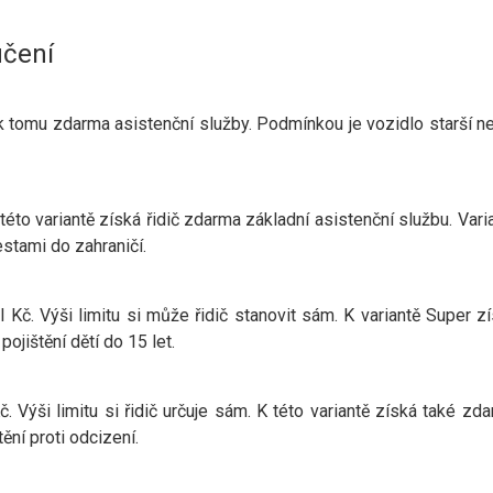
učení
 k tomu zdarma asistenční služby. Podmínkou je vozidlo starší n
 této variantě získá řidič zdarma základní asistenční službu. Vari
stami do zahraničí.
l Kč. Výši limitu si může řidič stanovit sám. K variantě Super z
ojištění dětí do 15 let.
. Výši limitu si řidič určuje sám. K této variantě získá také zd
tění proti odcizení.