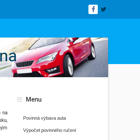
vna
Menu
e na
Povinná výbava auta
sku,
iným
Výpočet povinného ručení