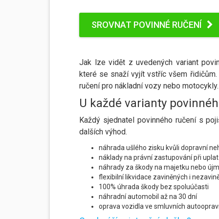
SROVNAT POVINNÉ RUČENÍ
Jak lze vidět z uvedených variant povi
které se snaží vyjít vstříc všem řidičům
ručení pro nákladní vozy nebo motocykly.
U každé varianty povinnéh
Každý sjednatel povinného ručení s poj
dalších výhod.
náhrada ušlého zisku kvůli dopravní n
náklady na právní zastupování při upl
náhrady za škody na majetku nebo újmě 
flexibilní likvidace zaviněných i nezavi
100% úhrada škody bez spoluúčasti
náhradní automobil až na 30 dní
oprava vozidla ve smluvních autoopra