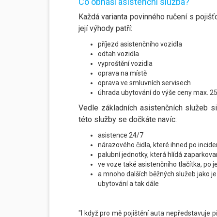
Co obnáší asistenční služba?
Každá varianta povinného ručení s pojiš
její výhody patří:
příjezd asistenčního vozidla
odtah vozidla
vyproštění vozidla
oprava na místě
oprava ve smluvních servisech
úhrada ubytování do výše ceny max. 25
Vedle základních asistenčních služeb s
této služby se dočkáte navíc:
asistence 24/7
nárazového čidla, které ihned po incide
palubní jednotky, která hlídá zaparkova
ve voze také asistenčního tlačítka, po 
a mnoho dalších běžných služeb jako je
ubytování a tak dále
"I když pro mě pojištění auta nepředstavuje p