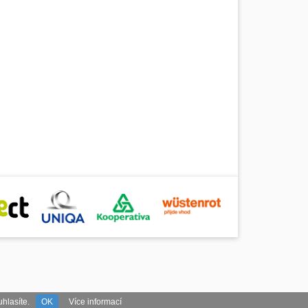
hlasíte.
OK
Více informací