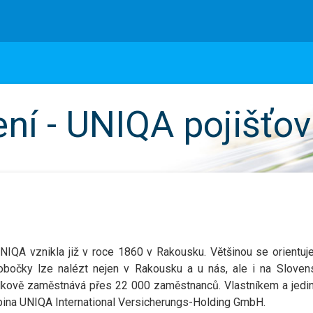
ení - UNIQA pojišťo
NIQA vznikla již v roce 1860 v Rakousku. Většinou se orientuj
pobočky lze nalézt nejen v Rakousku a u nás, ale i na Sloven
lkově zaměstnává přes 22 000 zaměstnanců. Vlastníkem a jed
upina UNIQA International Versicherungs-Holding GmbH.